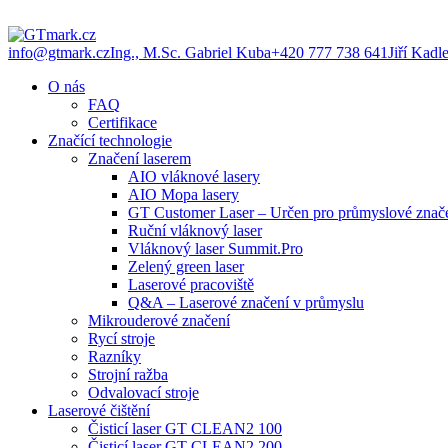
info@gtmark.cz
Ing., M.Sc. Gabriel Kuba
+420 777 738 641
Jiří Kadl
O nás
FAQ
Certifikace
Značící technologie
Značení laserem
AIO vláknové lasery
AIO Mopa lasery
GT Customer Laser – Určen pro průmyslové značen
Ruční vláknový laser
Vláknový laser Summit.Pro
Zelený green laser
Laserové pracoviště
Q&A – Laserové značení v průmyslu
Mikrouderové značení
Rycí stroje
Razníky
Strojní ražba
Odvalovací stroje
Laserové čištění
Čisticí laser GT CLEAN2 100
Čisticí laser GT CLEAN2 200