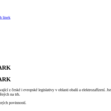
h linek
MARK
MARK
jící z české i evropské legislativy v oblasti obalů a elektrozařízení. J
ěných na trh.
nných povinností.