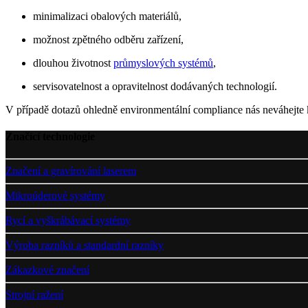
minimalizaci obalových materiálů,
možnost zpětného odběru zařízení,
dlouhou životnost
průmyslových systémů
,
servisovatelnost a opravitelnost dodávaných technologií.
V případě dotazů ohledně environmentální compliance nás neváhejte 
Značící technologie
Značení a gravírování laserem
Mikroúderové systémy
Rycí a vyškrábávací systémy
Výroba razníků a standardní razníky
Zákazkové značení
Strojní ražení