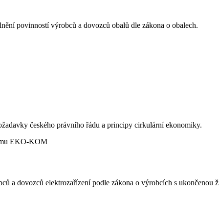
plnění povinností výrobců a dovozců obalů dle zákona o obalech.
požadavky českého právního řádu a principy cirkulární ekonomiky.
robců a dovozců elektrozařízení podle zákona o výrobcích s ukončenou ži