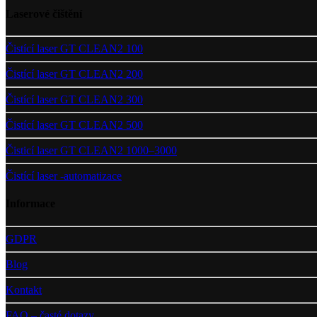
Laserové čištění
Čistící laser GT CLEAN2 100
Čistící laser GT CLEAN2 200
Čistící laser GT CLEAN2 300
Čistící laser GT CLEAN2 500
Čisticí laser GT CLEAN2 1000–3000
Čistící laser -automatizace
Informace
GDPR
Blog
Kontakt
FAQ – časté dotazy