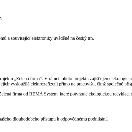
m,
mů a související elektroniky uváděné na český trh.
 projektu „Zelená firma“. V rámci tohoto projektu zajišťujeme ekologic
ch vysloužilá elektrozařízení přímo na pracovišti, čímž společně přisp
stí našeho dlouhodobého přístupu k odpovědnému podnikání.