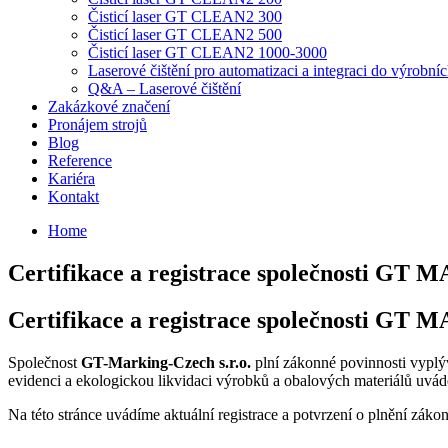
Čisticí laser GT CLEAN2 300
Čisticí laser GT CLEAN2 500
Čisticí laser GT CLEAN2 1000-3000
Laserové čištění pro automatizaci a integraci do výrobníc
Q&A – Laserové čištění
Zakázkové značení
Pronájem strojů
Blog
Reference
Kariéra
Kontakt
Home
Certifikace a registrace společnosti GT 
Certifikace a registrace společnosti GT 
Společnost
GT-Marking-Czech s.r.o.
plní zákonné povinnosti vyplýva
evidenci a ekologickou likvidaci výrobků a obalových materiálů uvád
Na této stránce uvádíme aktuální registrace a potvrzení o plnění záko