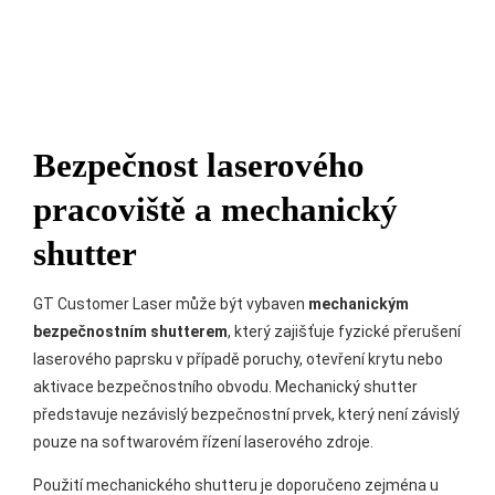
linek a automatizovaných pracovišť. Podporuje průmyslové
komunikační protokoly TCP/IP a PROFINET a umožňuje řízení
externích polohovacích systémů.
Díky otevřenému rozhraní je laser vhodný pro spolupráci s
PLC systémy a nadřazenými řídicími systémy.
Bezpečnost laserového
pracoviště a mechanický
shutter
GT Customer Laser může být vybaven
mechanickým
bezpečnostním shutterem
, který zajišťuje fyzické přerušení
laserového paprsku v případě poruchy, otevření krytu nebo
aktivace bezpečnostního obvodu. Mechanický shutter
představuje nezávislý bezpečnostní prvek, který není závislý
pouze na softwarovém řízení laserového zdroje.
Použití mechanického shutteru je doporučeno zejména u