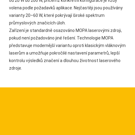
od 20 W do 200 W, přičemž konkrétní konfigurace je vždy
volena podle požadavků aplikace. Nejčastěji jsou používány
varianty 20–60 W, které pokrývají široké spektrum
průmyslových značicích úloh.
Zařízení je standardně osazováno MOPA laserovými zdroji,
pokud není požadováno jiné řešení. Technologie MOPA
představuje modernější variantu oproti klasickým vláknovým
laserům a umožňuje pokročilé nastavení parametrů, lepší
kontrolu výsledků značení a dlouhou životnost laserového
zdroje.
KONTAKTUJTE NÁS A ZÍSKEJTE VÍCE INFORMACÍ
Nevíte si rady s výběrem
vhodné technologie?