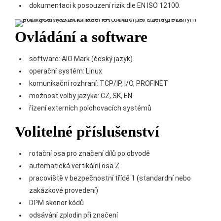
dokumentaci k posouzení rizik dle EN ISO 12100.
Ovládání a software
software: AIO Mark (český jazyk)
operační systém: Linux
komunikační rozhraní: TCP/IP, I/O, PROFINET
možnost volby jazyka: CZ, SK, EN
řízení externích polohovacích systémů
Volitelné příslušenství
rotační osa pro značení dílů po obvodě
automatická vertikální osa Z
pracoviště v bezpečnostní třídě 1 (standardní nebo
zakázkové provedení)
DPM skener kódů
odsávání zplodin při značení