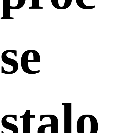
se
stalo