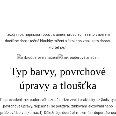
plynulého výsledku písma, které se hůře zalije barvou a po jejím
nanesení je lépe vidět.
Dalším nezbytným krokem je výběr vhodného typu hrotu. Vše závisí
na typu a tloušťce nanesené barvy. Obecně se doporučuje použít
těžký hrot, například 150SA, s úhlem brusu 90°. Tímto výběrem
docílíme dostatečné hloubky ražení a širokého znaku pro dobrou
viditelnost.
Typ barvy, povrchové
úpravy a tloušťka
Po provedení mikroúderového značení lze zvolit prakticky jakýkoliv typ
povrchové úpravy. Nejčastěji se používají zinkování, eloxování nebo
prášková barva (komaxit). Důležité je dodržet maximální doporučenou